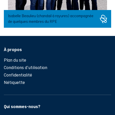
Isabelle Beaulieu (chandail à rayures) accompagnée
de quelques membres du RPE
Pied de page
À propos
Plan du site
Conditions d'utilisation
Confidentialité
Nétiquette
Qui sommes-nous?