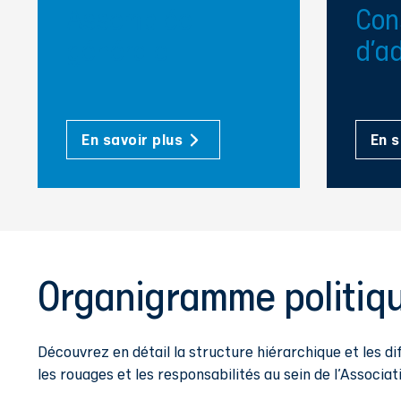
Assemblée
Con
générale
d'ad
En savoir plus
En s
Organigramme politiq
Découvrez en détail la structure hiérarchique et les d
les rouages et les responsabilités au sein de l'Associat