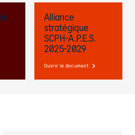
és
Alliance
stratégique
SCPH-A.P.E.S.
2025-2029
Ouvrir le document