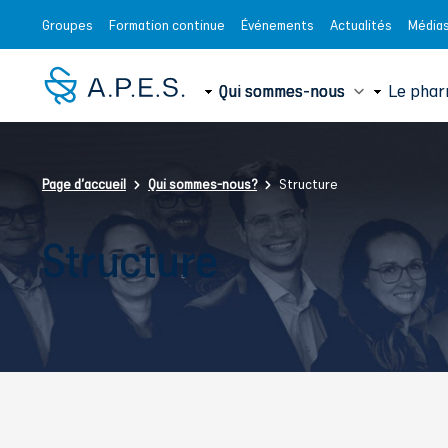
Aller au contenu principal
Navigation secondaire
Groupes
Formation continue
Événements
Actualités
Média
Navigation princ
Qui sommes-nous
Le phar
Fil d'Ariane
Page d'accueil
Qui sommes-nous?
Structure
Structure