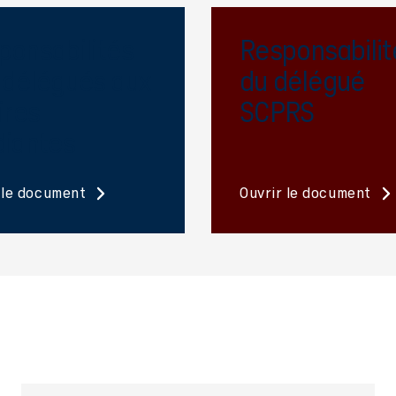
ponsabilités
Responsabilit
 délégués aux
du délégué
ires
SCPRS
diantes
 le document
Ouvrir le document