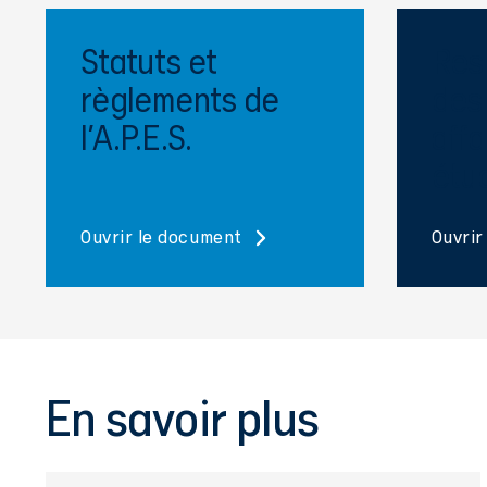
Statuts et
Res
règlements de
des
l'A.P.E.S.
affa
étu
Ouvrir le document
Ouvrir
En savoir plus