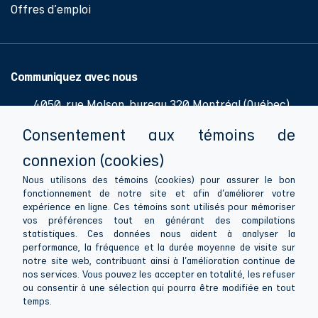
Offres d'emploi
Communiquez avec nous
4050, rue Molson, bureau 320 Montréal (Québec)
H1Y 3N1
Consentement aux témoins de
514 286-0776
connexion (cookies)
514 286-1081
Nous utilisons des témoins (cookies) pour assurer le bon
Lignes directrices
fonctionnement de notre site et afin d'améliorer votre
info@apesquebec.org
pour la sélection des administrateurs
expérience en ligne. Ces témoins sont utilisés pour mémoriser
vos préférences tout en générant des compilations
statistiques. Ces données nous aident à analyser la
performance, la fréquence et la durée moyenne de visite sur
notre site web, contribuant ainsi à l'amélioration continue de
Suivez-nous
nos services. Vous pouvez les accepter en totalité, les refuser
ou consentir à une sélection qui pourra être modifiée en tout
temps.