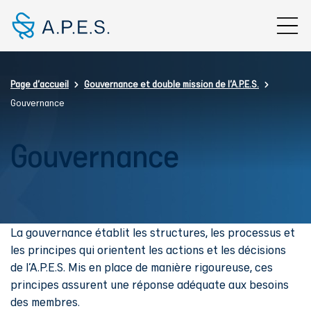
Aller au contenu principal
Fil d'Ariane
Page d'accueil
Gouvernance et double mission de l'A.P.E.S.
Gouvernance
Gouvernance
La gouvernance établit les structures, les processus et
les principes qui orientent les actions et les décisions
de l’A.P.E.S. Mis en place de manière rigoureuse, ces
principes assurent une réponse adéquate aux besoins
des membres.