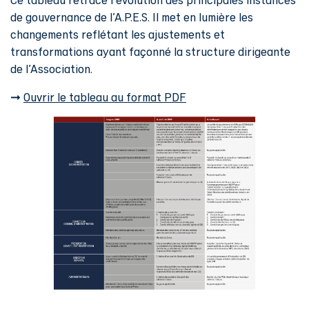
de gouvernance de l'A.P.E.S. Il met en lumière les
changements reflétant les ajustements et
transformations ayant façonné la structure dirigeante
de l'Association.
Suspendre le processus des collèges
➞
Ouvrir le tableau au format PDF
électoraux
et le remplacer par un
système de recrutement plus simple;
Mettre en place un processus
efficace
de recrutement
d’administrateurs;
Encourager les candidatures pour les
postes de représentation et mandater
un comité (gouvernance ou nomination)
pour recommander les administrateurs;
processus de nomination
Prévoir un
par alternance
.
directeur général