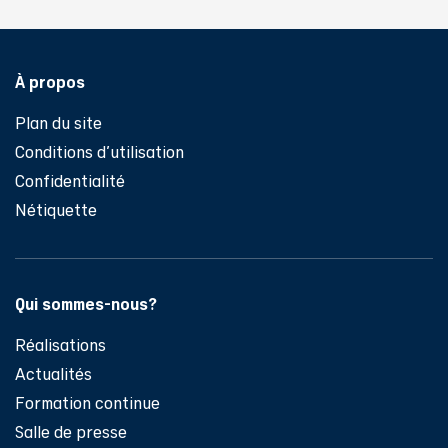
région
type
Pied de page
À propos
d'établissement
Plan du site
Conditions d'utilisation
trois administrateurs
Confidentialité
indépendants
Nétiquette
Qui sommes-nous?
Réalisations
Actualités
Formation continue
Salle de presse