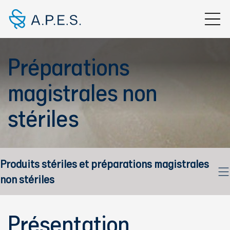
Aller au contenu principal
Préparations
magistrales non
stériles
Produits stériles et préparations magistrales
non stériles
Présentation