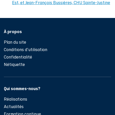
Est, et Jean-François Bussières, CHU Sainte-Justine
Pied de page
À propos
Plan du site
Conditions d'utilisation
Confidentialité
Nétiquette
Qui sommes-nous?
Réalisations
Actualités
Formation continue