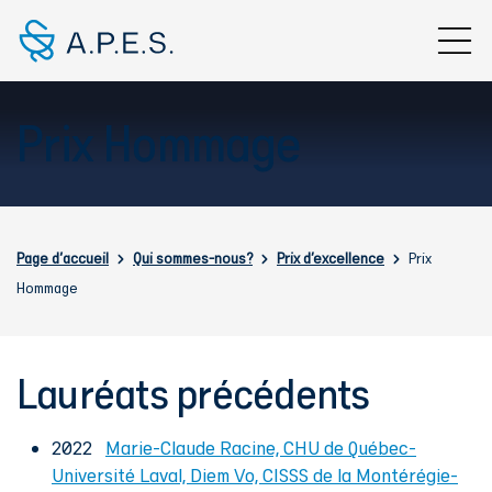
Aller au contenu principal
Prix Hommage
Fil d'Ariane
Page d'accueil
Qui sommes-nous?
Prix d’excellence
Prix
Hommage
Lauréats précédents
2022
Marie-Claude Racine, CHU de Québec-
Université Laval, Diem Vo, CISSS de la Montérégie-