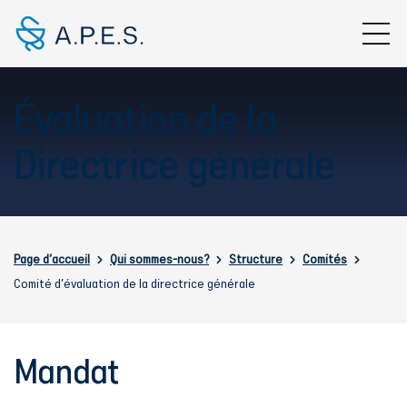
Aller au contenu principal
Évaluation de la
Directrice générale
Fil d'Ariane
Page d'accueil
Qui sommes-nous?
Structure
Comités
Comité d'évaluation de la directrice générale
Mandat