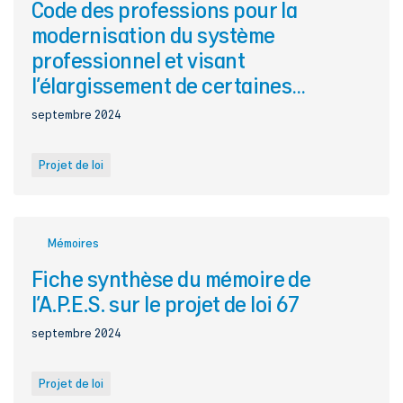
Code des professions pour la
modernisation du système
professionnel et visant
l’élargissement de certaines
pratiques professionnelles dans le
septembre 2024
domaine de la santé et des services
sociaux
Projet de loi
Mémoires
Fiche synthèse du mémoire de
l’A.P.E.S. sur le projet de loi 67
septembre 2024
Projet de loi